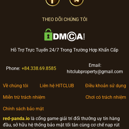
THEO DÕI CHÚNG TÔI
Hỗ Trợ Trực Tuyến 24/7 Trong Trường Hợp Khẩn Cấp
Email:
Phone:
+84.338.69.8585
hitclubproperty@gmail.com
Về chúng tôi
Liên hệ HITCLUB
Điều khoản sử dụng
Miễn trừ trách nhiệm
Chơi có trách nhiệm
Chính sách bảo mật
red-panda.io
là cổng game giải trí đổi thưởng uy tín hàng
đầu, sở hữu hệ thống bảo mật tối tân cùng cơ chế nạp rút