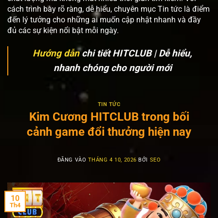
cách trình bày rõ ràng, dễ hiểu, chuyên mục Tin tức là điểm
đến lý tưởng cho những ai muốn cập nhật nhanh và đầy
đủ các sự kiện nổi bật mỗi ngày.
Hướng dẫn
chi tiết HITCLUB | Dễ hiểu,
nhanh chóng cho người mới
TIN TỨC
Kim Cương HITCLUB trong bối
cảnh game đổi thưởng hiện nay
ĐĂNG VÀO
THÁNG 4 10, 2026
BỞI
SEO
10
Th4