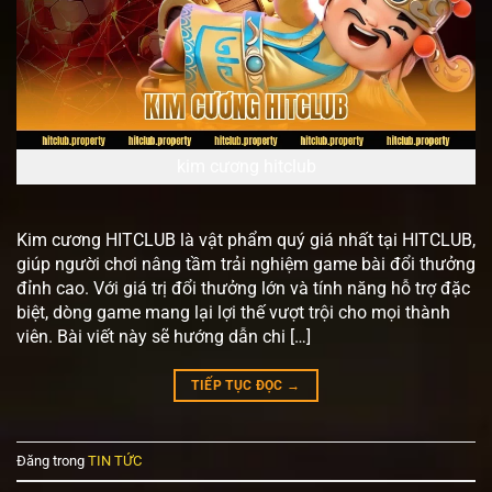
kim cương hitclub
Kim cương HITCLUB là vật phẩm quý giá nhất tại HITCLUB,
giúp người chơi nâng tầm trải nghiệm game bài đổi thưởng
đỉnh cao. Với giá trị đổi thưởng lớn và tính năng hỗ trợ đặc
biệt, dòng game mang lại lợi thế vượt trội cho mọi thành
viên. Bài viết này sẽ hướng dẫn chi […]
TIẾP TỤC ĐỌC
→
Đăng trong
TIN TỨC