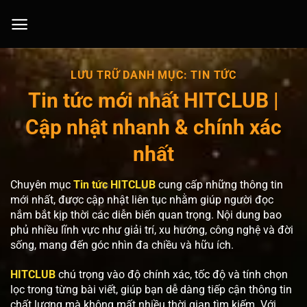
Bỏ
qua
nội
dung
LƯU TRỮ DANH MỤC:
TIN TỨC
Tin tức mới nhất HITCLUB |
Cập nhật nhanh & chính xác
nhất
Chuyên mục
Tin tức HITCLUB
cung cấp những thông tin
mới nhất, được cập nhật liên tục nhằm giúp người đọc
nắm bắt kịp thời các diễn biến quan trọng. Nội dung bao
phủ nhiều lĩnh vực như giải trí, xu hướng, công nghệ và đời
sống, mang đến góc nhìn đa chiều và hữu ích.
HITCLUB
chú trọng vào độ chính xác, tốc độ và tính chọn
lọc trong từng bài viết, giúp bạn dễ dàng tiếp cận thông tin
chất lượng mà không mất nhiều thời gian tìm kiếm. Với