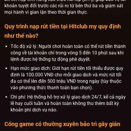
khoản tuyệt đối trước các rủi ro từ bên thứ ba và giám sát
mọi hành vi gian lận theo thời gian thực.
Quy trình nạp rút tiền tại Hitclub my quy định
như thế nào?
Tốc độ xử lý: Người chơi hoàn toàn có thể rút tiền thành
công về tài khoản chỉ trong vòng 5 đến 10 phút sau khi
lệnh được hệ thống tự động phê duyệt.
Hạn mức giao dịch: Giới hạn rút tiền tối thiểu được quy
định là 100.000 VNĐ cho mỗi giao dịch và mức rút tối
đa có thể lên đến 500 triệu VNĐ trong ngày (tùy thuộc
vào phương thức thanh toán bạn chọn).
Chi phí: Hệ thống hỗ trợ xử lý giao dịch 24/7, kể cả ngày
lễ hay cuối tuần và hoàn toàn không thu thêm bất kỳ
khoản phí dịch vụ nào.
Cổng game có thường xuyên bảo trì gây gián