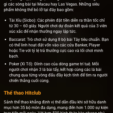
gì các sòng bài tại Macau hay Las Vegas.
Những siêu
phẩm không thể bỏ lỡ tại đây bao gồm:
Tài Xỉu (Sicbo):
Các phiên đặt tiền diễn ra thần tốc chỉ
từ 30 – 60 giây.
Người chơi dự đoán kết quả của 3 viên
xúc xắc để nhận thưởng ngay lập tức.
Baccarat:
Trò chơi sử dụng 8 bộ bài Tây tiêu chuẩn.
Bạn
có thể linh hoạt đặt vốn vào các cửa Banker,
Player
hoặc Tie với tỷ lệ trả thưởng cực cao và lối chơi minh
bạch.
Poker (Xì Tố):
Đỉnh cao của dòng game trí tuệ.
Mỗi
người chơi nhận 3 lá bài tẩy,
kết hợp cùng các lá bài
chung qua từng vòng đấu đầy kịch tính để tìm ra người
chiến thắng cuối cùng.
Thể thao
Hitclub
Sảnh thể thao
khẳng định vị thế dẫn đầu khi sở hữu danh
mục hơn 35 bộ môn đa dạng,
mang đến hơn 1.
000 sự kiện