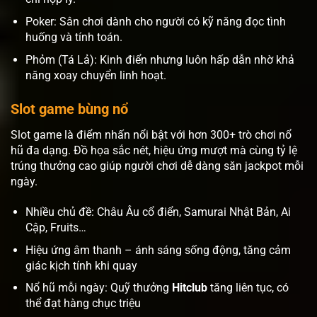
Poker: Sân chơi dành cho người có kỹ năng đọc tình
huống và tính toán.
Phỏm (Tá Lả): Kinh điển nhưng luôn hấp dẫn nhờ khả
năng xoay chuyển linh hoạt.
Slot game bùng nổ
Slot game
là điểm nhấn nổi bật với hơn 300+ trò chơi nổ
hũ đa dạng. Đồ họa sắc nét, hiệu ứng mượt mà cùng tỷ lệ
trúng thưởng cao giúp người chơi dễ dàng săn jackpot mỗi
ngày.
Nhiều chủ đề: Châu Âu cổ điển, Samurai Nhật Bản, Ai
Cập, Fruits…
Hiệu ứng âm thanh – ánh sáng sống động, tăng cảm
giác kịch tính khi quay
Nổ hũ mỗi ngày: Quỹ thưởng
Hitclub
tăng liên tục, có
thể đạt hàng chục triệu