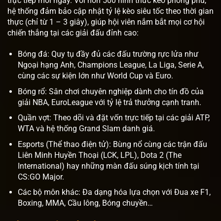
trực tiếp mỗi ngày.
Với hơn 500 hình thức kèo phong phú,
hệ thống đảm bảo cập nhật tỷ lệ kèo siêu tốc theo thời gian
thực (chỉ từ 1 – 3 giây),
giúp hội viên nắm bắt mọi cơ hội
chiến thắng tại các giải đấu đỉnh cao:
Bóng đá:
Quy tụ đầy đủ các đấu trường rực lửa như
Ngoại hạng Anh,
Champions League,
La Liga,
Serie A,
cùng các sự kiện lớn như World Cup và Euro.
Bóng rổ:
Sân chơi chuyên nghiệp dành cho tín đồ của
giải NBA,
EuroLeague với tỷ lệ trả thưởng cạnh tranh.
Quần vợt:
Theo dõi và đặt vốn trực tiếp tại các giải ATP,
WTA và hệ thống Grand Slam danh giá.
Esports (Thể thao điện tử):
Bùng nổ cùng các trận đấu
Liên Minh Huyền Thoại (LCK,
LPL),
Dota 2 (The
International) hay những màn đấu súng kịch tính tại
CS:
GO Major.
Các bộ môn khác:
Đa dạng hóa lựa chọn với Đua xe F1,
Boxing,
MMA,
Cầu lông,
Bóng chuyền…