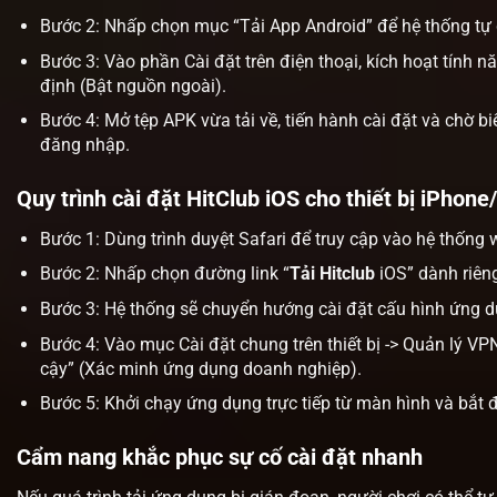
Bước 2: Nhấp chọn mục “Tải App Android” để hệ thống tự đ
Bước 3: Vào phần Cài đặt trên điện thoại, kích hoạt tính
định (Bật nguồn ngoài).
Bước 4: Mở tệp APK vừa tải về, tiến hành cài đặt và chờ bi
đăng nhập.
Quy trình cài đặt HitClub iOS cho thiết bị iPhone
Bước 1: Dùng trình duyệt Safari để truy cập vào hệ thống 
Bước 2: Nhấp chọn đường link “
Tải Hitclub
iOS” dành riên
Bước 3: Hệ thống sẽ chuyển hướng cài đặt cấu hình ứng d
Bước 4: Vào mục Cài đặt chung trên thiết bị -> Quản lý VP
cậy” (Xác minh ứng dụng doanh nghiệp).
Bước 5: Khởi chạy ứng dụng trực tiếp từ màn hình và bắt đ
Cẩm nang khắc phục sự cố cài đặt nhanh