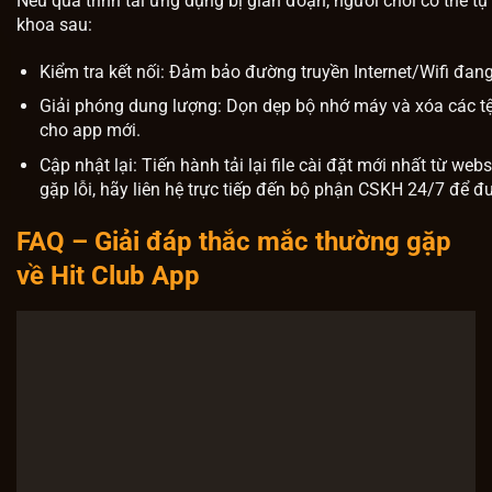
Nếu quá trình tải ứng dụng bị gián đoạn, người chơi có thể t
khoa sau:
Kiểm tra kết nối: Đảm bảo đường truyền Internet/Wifi đan
Giải phóng dung lượng: Dọn dẹp bộ nhớ máy và xóa các tệ
cho app mới.
Cập nhật lại: Tiến hành tải lại file cài đặt mới nhất từ webs
gặp lỗi, hãy liên hệ trực tiếp đến bộ phận CSKH 24/7 để đượ
FAQ – Giải đáp thắc mắc thường gặp
về Hit Club App