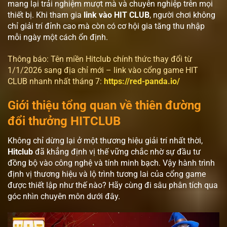
mang lại trải nghiệm mượt mà và chuyên nghiệp trên mọi
thiết bị. Khi tham gia
link vào HIT CLUB
, người chơi không
chỉ giải trí đỉnh cao mà còn có cơ hội gia tăng thu nhập
mỗi ngày một cách ổn định.
Thông báo: Tên miền Hitclub chính thức thay đổi từ
1/1/2026 sang địa chỉ mới – l
ink vào cổng game HIT
CLUB nhanh nhất tháng 7:
https://red-panda.io/
Giới thiệu tổng quan về thiên đường
đổi thưởng HITCLUB
Không chỉ dừng lại ở một thương hiệu giải trí nhất thời,
Hitclub
đã khẳng định vị thế vững chắc nhờ sự đầu tư
đồng bộ vào công nghệ và tính minh bạch. Vậy hành trình
định vị thương hiệu và lộ trình tương lai của cổng game
được thiết lập như thế nào? Hãy cùng đi sâu phân tích qua
góc nhìn chuyên môn dưới đây.