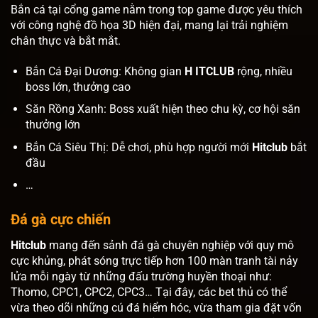
Bắn cá tại cổng game nằm trong top game được yêu thích
với công nghệ đồ họa 3D hiện đại, mang lại trải nghiệm
chân thực và bắt mắt.
Bắn Cá Đại Dương: Không gian
H ITCLUB
rộng, nhiều
boss lớn, thưởng cao
Săn Rồng Xanh: Boss xuất hiện theo chu kỳ, cơ hội săn
thưởng lớn
Bắn Cá Siêu Thị: Dễ chơi, phù hợp người mới
Hitclub
bắt
đầu
…
Đá gà cực chiến
Hitclub
mang đến sảnh đá gà chuyên nghiệp với quy mô
cực khủng,
phát sóng trực tiếp hơn 100 màn tranh tài nảy
lửa mỗi ngày từ những đấu trường huyền thoại như:
Thomo,
CPC1,
CPC2,
CPC3…
Tại đây,
các bet thủ có thể
vừa theo dõi những cú đá hiểm hóc,
vừa tham gia đặt vốn