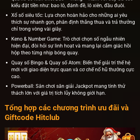
kiểu đặt tiền như: bao lô,
đánh đề,
lô xiên,
đầu đuôi.
Xổ số siêu tốc:
Lựa chọn hoàn hảo cho những ai yêu
thích sự nhanh gọn,
phân định thắng thua và trả thưởng
chỉ trong vòng vài giây.
Keno & Number Game:
Trò chơi chọn số ngẫu nhiên
hiện đại,
đòi hỏi sự linh hoạt và mang lại cảm giác hồi
hộp theo từng nhịp bóng quay.
Quay số Bingo & Quay số Atom:
Biến thể giải trí thế hệ
mới với giao diện trực quan và cơ chế nổ hũ thưởng cực
cao.
Powerball:
Sân chơi săn giải Jackpot mang tính thử
thách lớn với giá trị tích lũy không giới hạn.
Tổng hợp các chương trình ưu đãi và
Giftcode
Hitclub