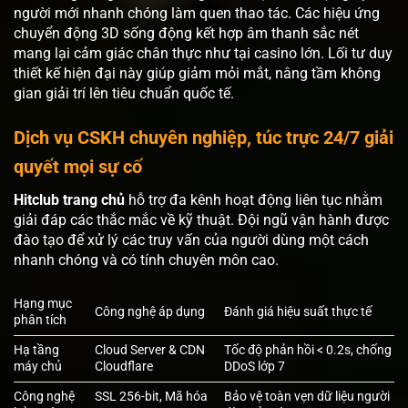
người mới nhanh chóng làm quen thao tác. Các hiệu ứng
chuyển động 3D sống động kết hợp âm thanh sắc nét
mang lại cảm giác chân thực như tại casino lớn. Lối tư duy
thiết kế hiện đại này giúp giảm mỏi mắt, nâng tầm không
gian giải trí lên tiêu chuẩn quốc tế.
Dịch vụ CSKH chuyên nghiệp, túc trực 24/7 giải
quyết mọi sự cố
Hitclub
trang chủ
hỗ trợ đa kênh hoạt động liên tục nhằm
giải đáp các thắc mắc về kỹ thuật. Đội ngũ vận hành được
đào tạo để xử lý các truy vấn của người dùng một cách
nhanh chóng và có tính chuyên môn cao.
Hạng mục
Công nghệ áp dụng
Đánh giá hiệu suất thực tế
phân tích
Hạ tầng
Cloud Server & CDN
Tốc độ phản hồi < 0.2s, chống
máy chủ
Cloudflare
DDoS lớp 7
Công nghệ
SSL 256-bit, Mã hóa
Bảo vệ toàn vẹn dữ liệu người