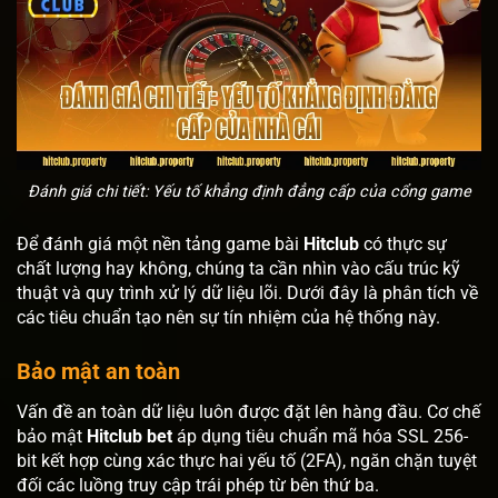
Đánh giá chi tiết: Yếu tố khẳng định đẳng cấp của cổng game
Để đánh giá một nền tảng game bài
Hitclub
có thực sự
chất lượng hay không, chúng ta cần nhìn vào cấu trúc kỹ
thuật và quy trình xử lý dữ liệu lõi. Dưới đây là phân tích về
các tiêu chuẩn tạo nên sự tín nhiệm của hệ thống này.
Bảo mật an toàn
Vấn đề an toàn dữ liệu luôn được đặt lên hàng đầu. Cơ chế
bảo mật
Hitclub
bet
áp dụng tiêu chuẩn mã hóa SSL 256-
bit kết hợp cùng xác thực hai yếu tố (2FA), ngăn chặn tuyệt
đối các luồng truy cập trái phép từ bên thứ ba.