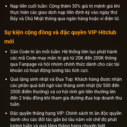
Nạp tiền cuối tuần:
Cộng thêm 30% giá trị mệnh giá khi
thực hiện các giao dịch nạp tiền định kỳ vào ngày thứ
Bảy và Chủ Nhật thông qua ngân hàng hoặc ví điện tử.
Sự kiện cộng đồng và đặc quyền VIP Hitclub
mới
Săn Code tri ân mỗi tuần:
Hệ thống liên tục phát hành
các mã Code may mắn trị giá từ 20K đến 200K thông
qua Fanpage và hội nhóm chính thức dành cho các tài
khoản có hoạt động tương tác tích cực.
Quà tặng sinh nhật và Đua Top:
Khách hàng được nhận
các phần quà bất ngờ vào tháng sinh nhật (từ 500 đến
2000 điểm thưởng) và cơ hội rinh gói tiền thưởng lên
đến 2 triệu đồng khi tham gia đường đua top doanh thu
tuần.
Đặc quyền thăng hạng VIP:
Chính sách tri ân độc quyền
dành cho các đối tác gắn bó lâu năm với chế độ phát
lương tuần và quà tặng thăng hạng chuyên biệt.