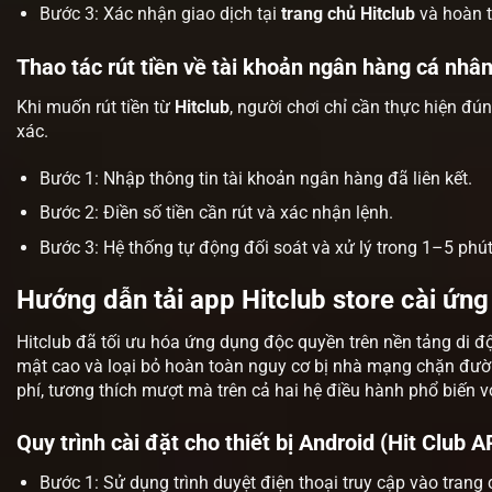
Bước 3: Xác nhận giao dịch tại
trang chủ Hitclub
và hoàn t
Thao tác rút tiền về tài khoản ngân hàng cá nhâ
Khi muốn rút tiền từ
Hitclub
, người chơi chỉ cần thực hiện đú
xác.
Bước 1: Nhập thông tin tài khoản ngân hàng đã liên kết.
Bước 2: Điền số tiền cần rút và xác nhận lệnh.
Bước 3: Hệ thống tự động đối soát và xử lý trong 1–5 phút
Hướng dẫn tải app Hitclub store cài ứn
Hitclub đã tối ưu hóa ứng dụng độc quyền trên nền tảng di độ
mật cao và loại bỏ hoàn toàn nguy cơ bị nhà mạng chặn đư
phí, tương thích mượt mà trên cả hai hệ điều hành phổ biến vớ
Quy trình cài đặt cho thiết bị Android (Hit Club 
Bước 1: Sử dụng trình duyệt điện thoại truy cập vào tran