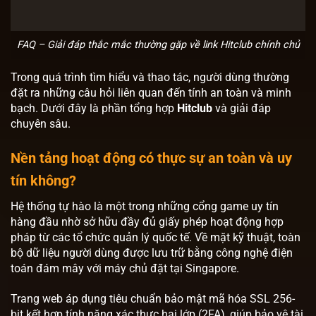
FAQ – Giải đáp thắc mắc thường gặp về link Hitclub chính chủ
Trong quá trình tìm hiểu và thao tác, người dùng thường
đặt ra những câu hỏi liên quan đến tính an toàn và minh
bạch. Dưới đây là phần tổng hợp
Hitclub
và giải đáp
chuyên sâu.
Nền tảng hoạt động có thực sự an toàn và uy
tín không?
Hệ thống tự hào là một trong những cổng game uy tín
hàng đầu nhờ sở hữu đầy đủ giấy phép hoạt động hợp
pháp từ các tổ chức quản lý quốc tế. Về mặt kỹ thuật, toàn
bộ dữ liệu người dùng được lưu trữ bằng công nghệ điện
toán đám mây với máy chủ đặt tại Singapore.
Trang web áp dụng tiêu chuẩn bảo mật mã hóa SSL 256-
bit kết hợp tính năng xác thực hai lớp (2FA), giúp bảo vệ tài