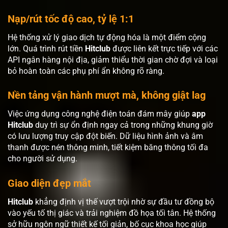
Nạp/rút tốc độ cao, tỷ lệ 1:1
Hệ thống xử lý giao dịch tự động hóa là một điểm cộng
lớn. Quá trình rút tiền
Hitclub
được liên kết trực tiếp với các
API ngân hàng nội địa, giảm thiểu thời gian chờ đợi và loại
bỏ hoàn toàn các phụ phí ẩn không rõ ràng.
Nền tảng vận hành mượt mà, không giật lag
Việc ứng dụng công nghệ điện toán đám mây giúp
app
Hitclub
duy trì sự ổn định ngay cả trong những khung giờ
có lưu lượng truy cập đột biến. Dữ liệu hình ảnh và âm
thanh được nén thông minh, tiết kiệm băng thông tối đa
cho người sử dụng.
Giao diện đẹp mắt
Hitclub
khẳng định vị thế vượt trội nhờ sự đầu tư đồng bộ
vào yếu tố thị giác và trải nghiệm đồ họa tối tân. Hệ thống
sở hữu ngôn ngữ thiết kế tối giản, bố cục khoa học giúp