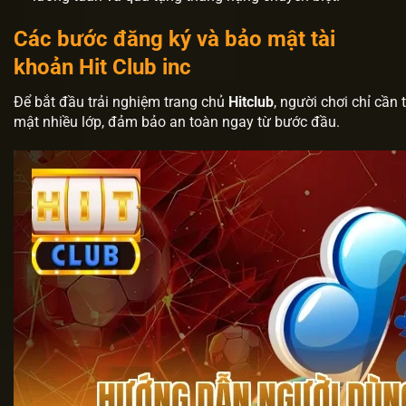
Các bước đăng ký và bảo mật tài
khoản Hit Club inc
Để bắt đầu trải nghiệm trang chủ
Hitclub
, người chơi chỉ cần
mật nhiều lớp, đảm bảo an toàn ngay từ bước đầu.