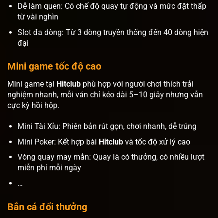
Dễ làm quen: Có chế độ quay tự động và mức đặt thấp
từ vài nghìn
Slot đa dòng: Từ 3 dòng truyền thống đến 40 dòng hiện
đại
Mini game tốc độ cao
Mini game tại
Hitclub
phù hợp với người chơi thích trải
nghiệm nhanh, mỗi ván chỉ kéo dài 5–10 giây nhưng vẫn
cực kỳ hồi hộp.
Mini Tài Xỉu: Phiên bản rút gọn, chơi nhanh, dễ trúng
Mini Poker: Kết hợp bài
Hitclub
và tốc độ xử lý cao
Vòng quay may mắn: Quay là có thưởng, có nhiều lượt
miễn phí mỗi ngày
…
Bắn cá đổi thưởng