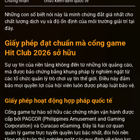
Chứng nhận
chức kiểm định quốc tế
Những con số biết nói này là minh chứng đắt giá nhất cho
chất lượng dịch vụ và độ ổn định của môi trường giải trí tại
đây.
Giấy phép đạt chuẩn mà cổng game
Hit Club 2026 sở hữu
Sự uy tín của nền tảng không đến từ những lời quảng cáo,
mà được bảo chứng bằng khung pháp lý nghiêm ngặt từ
các tổ chức quản lý trò chơi uy tín thế giới. Điều này đảm
bảo mọi quyền lợi của hội viên luôn được pháp luật bảo vệ.
Giấy phép hoạt động hợp pháp quốc tế
Cổng game tự hào sở hữu các chứng nhận vận hành được
cấp bởi PAGCOR (Philippines Amusement and Gaming
Corporation) và Curacao eGaming. Đây là hai cơ quan
quản lý game trực tuyến quyền lực bậc nhất, đòi hỏi nền
tảng phải tuân thủ nghiêm ngặt các quy định về năng lực