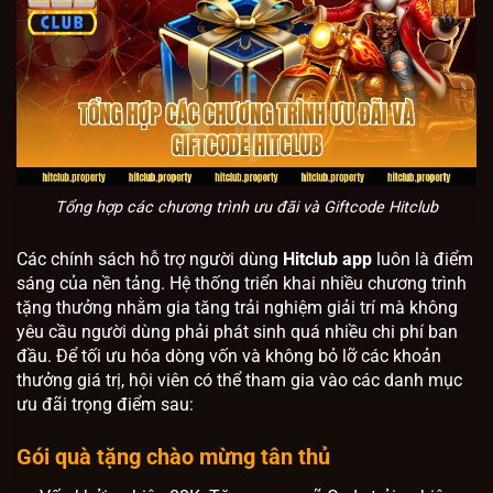
Tổng hợp các chương trình ưu đãi và Giftcode Hitclub
Các chính sách hỗ trợ người dùng
Hitclub
app
luôn là điểm
sáng của nền tảng. Hệ thống triển khai nhiều chương trình
tặng thưởng nhằm gia tăng trải nghiệm giải trí mà không
yêu cầu người dùng phải phát sinh quá nhiều chi phí ban
đầu.
Để tối ưu hóa dòng vốn và không bỏ lỡ các khoản
thưởng giá trị,
hội viên có thể tham gia vào các danh mục
ưu đãi trọng điểm sau:
Gói quà tặng chào mừng tân thủ