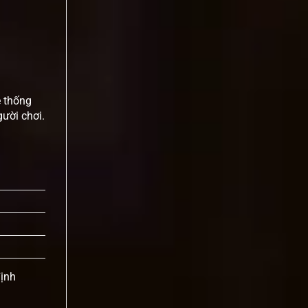
ệ thống
ười chơi.
định