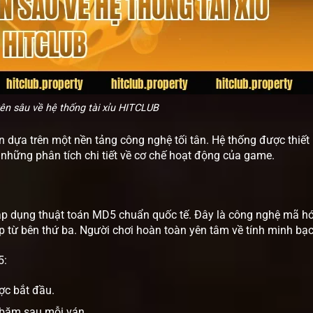
ên sâu về hệ thống tài xỉu HITCLUB
 dựa trên một nền tảng công nghệ tối tân. Hệ thống được thiết
những phân tích chi tiết về cơ chế hoạt động của game.
 áp dụng thuật toán MD5 chuẩn quốc tế. Đây là công nghệ mã h
ệp từ bên thứ ba. Người chơi hoàn toàn yên tâm về tính minh bạc
5:
ợc bắt đầu.
i băm sau mỗi ván.