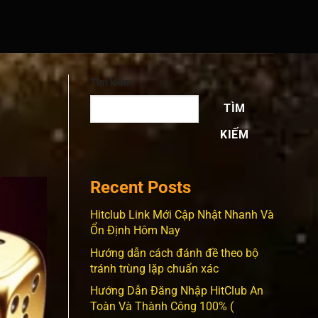
Tìm kiếm
TÌM
KIẾM
Recent Posts
Hitclub Link Mới Cập Nhật Nhanh Và
Ổn Định Hôm Nay
Hướng dẫn cách đánh đề theo bộ
tránh trùng lặp chuẩn xác
Hướng Dẫn Đăng Nhập HitClub An
Toàn Và Thành Công 100% (