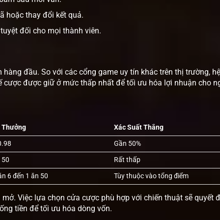
 hoặc thay đổi kết quả.
uyệt đối cho mọi thành viên.
m hàng đầu. So với các cổng game uy tín khác trên thị trường, h
cược được giữ ở mức thấp nhất để tối ưu hóa lợi nhuận cho ng
ệ Thưởng
Xác Suất Thắng
0.98
Gần 50%
150
Rất thấp
ăn 6 đến 1 ăn 50
Tùy thuộc vào tổng điểm
g mở. Việc lựa chọn cửa cược phù hợp với chiến thuật sẽ quyết 
ống tiền để tối ưu hóa dòng vốn.