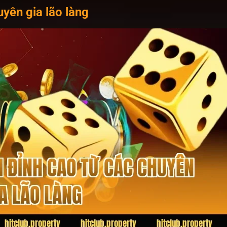
uyên gia lão làng