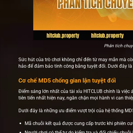
Phân tích chuy
Sức hút của trò chơi không chỉ đến từ may mắn mà còn
hảo để đảm bảo tính công bằng tuyệt đối. Dưới đây là 
Cơ chế MD5 chống gian lận tuyệt đối
Điểm sáng lớn nhất của tài xỉu HITCLUB chính là việc
tiên tiến nhất hiện nay, ngăn chặn mọi hành vi can thi
Dưới đây là những ưu điểm vượt trội của hệ thống MD
Mã chuỗi kết quả được cung cấp trước khi phiên cư
Người chơi có thể tự do kiểm tra và đối chiếu chuỗ