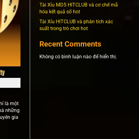
Tài Xỉu MD5 HITCLUB và cơ chế mã
hóa kết quả số hot
Tài Xỉu HITCLUB và phân tích xác
suất trong trò chơi hot
Recent Comments
Không có bình luận nào để hiển thị.
hỉ là một
phá những
huyên gia