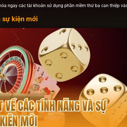
khóa ngay các tài khoản sử dụng phần mềm thứ ba can thiệp và
à sự kiện mới