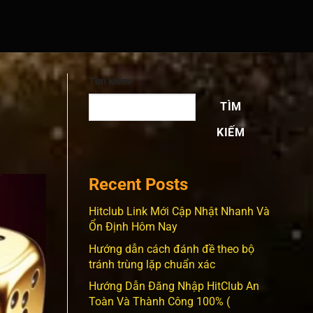
Tìm kiếm
TÌM
KIẾM
Recent Posts
Hitclub Link Mới Cập Nhật Nhanh Và
Ổn Định Hôm Nay
Hướng dẫn cách đánh đề theo bộ
tránh trùng lặp chuẩn xác
Hướng Dẫn Đăng Nhập HitClub An
Toàn Và Thành Công 100% (