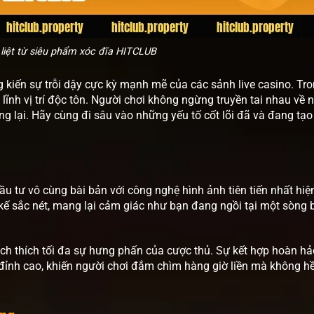
liệt từ siêu phẩm xóc đĩa HITCLUB
kiến sự trỗi dậy cực kỳ mạnh mẽ của các sảnh live casino. Tron
ĩnh vị trí độc tôn. Người chơi không ngừng truyền tai nhau về
g lại. Hãy cùng đi sâu vào những yếu tố cốt lõi đã và đang tạo
 tư vô cùng bài bản với công nghệ hình ảnh tiên tiến nhất hiệ
 kế sắc nét, mang lại cảm giác như bạn đang ngồi tại một sòng 
kích thích tối đa sự hưng phấn của cược thủ. Sự kết hợp hoàn h
 đỉnh cao, khiến người chơi đắm chìm hàng giờ liền mà không 