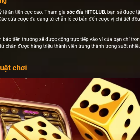
ờng
tỷ lệ ăn tiền cực cao. Tham gia
xóc đĩa HITCLUB
, bạn sẽ được 
ác cửa cược đa dạng từ chẵn lẻ cơ bản đến cược vị chi tiết đề
ảo tiền thưởng sẽ được cộng trực tiếp vào ví của bạn chỉ tron
 giữ chân được hàng triệu thành viên trung thành trong suốt nhi
luật chơi