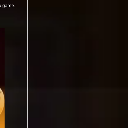
o game.