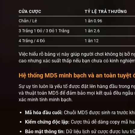
CỬA CƯỢC
TỶ LỆ TRẢ THƯỞNG
Chẵn / Lẻ
1 ăn 0.96
3 Trắng 1 Đỏ / 3 Đỏ 1 Trắng
1 ăn 2.6
4 Trắng / 4 Đỏ
1 ăn 12
Việc hiểu rõ bảng vị này giúp người chơi không bị bỡ 
cao nhưng xác suất thấp nếu bạn chưa có kinh nghiệm
Hệ thống MD5 minh bạch và an toàn tuyệt 
Sự uy tín luôn là yếu tố được đặt lên hàng đầu trong
và thuật toán MD5 để đảm bảo mọi kết quả đều ngẫu n
xác minh tính minh bạch.
Mã hóa đầu cuối:
Chuỗi MD5 được sinh ra trước khi 
Kiểm chứng độc lập:
Cược thủ dễ dàng copy mã hash
Bảo mật thông tin:
Dữ liệu lịch sử cược được lưu tr