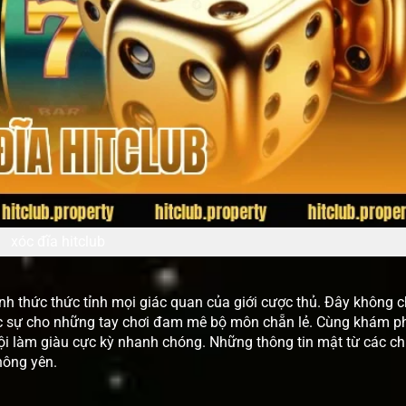
xóc đĩa hitclub
nh thức thức tỉnh mọi giác quan của giới cược thủ. Đây không c
ực sự cho những tay chơi đam mê bộ môn chẵn lẻ. Cùng khám 
hội làm giàu cực kỳ nhanh chóng. Những thông tin mật từ các c
hông yên.