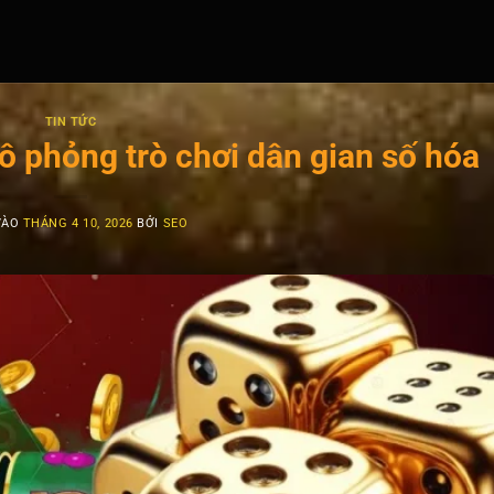
TIN TỨC
 phỏng trò chơi dân gian số hóa
VÀO
THÁNG 4 10, 2026
BỞI
SEO