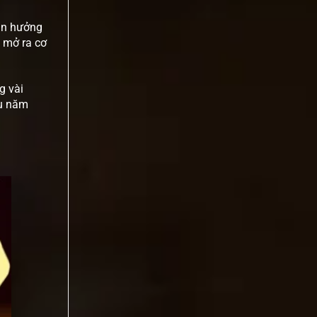
tận hưởng
u mở ra cơ
g vài
ều năm