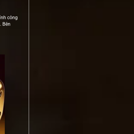
ính công
. Bên