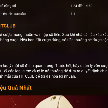
 có cùng số
1:24 đến 1:180
hiện trên xúc xắc
1:1
HITCLUB
i cược mong muốn và nhập số tiền. Sau khi nhà cái lắc xúc xắc
n thắng cược. Nếu bạn đặt cược đúng, số tiền thưởng sẽ được cộn
 lưu ý một số điểm quan trọng. Trước hết, hãy quản lý vốn cư
u kỹ các loại cược và tỷ lệ trả thưởng để đưa ra quyết định chín
ến mãi của HITCLUB để tối đa hóa lợi nhuận.
iệu Quả Nhất