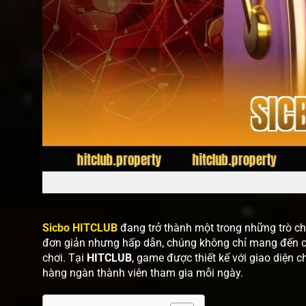
Sicbo HITCLUB
đang trở thành một trong những trò chơ
đơn giản nhưng hấp dẫn, chúng không chỉ mang đến cơ 
chơi. Tại
HITCLUB
, game được thiết kế với giao diện c
hàng ngàn thành viên tham gia mỗi ngày.