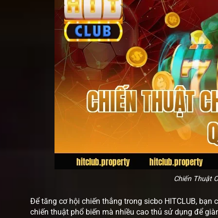
Chiến Thuật 
Để tăng cơ hội chiến thắng trong sicbo HITCLUB, bạn 
chiến thuật phổ biến mà nhiều cao thủ sử dụng để giành