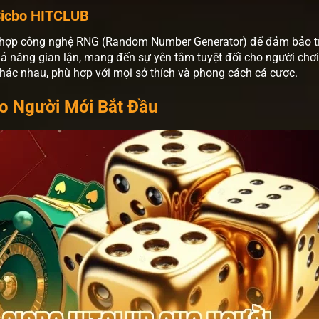
Sicbo HITCLUB
ch hợp công nghệ RNG (Random Number Generator) để đảm bảo t
ả năng gian lận, mang đến sự yên tâm tuyệt đối cho người chơi
hác nhau, phù hợp với mọi sở thích và phong cách cá cược.
o Người Mới Bắt Đầu