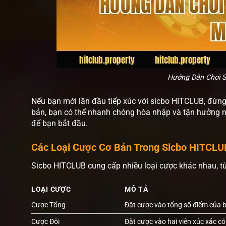
Hướng Dẫn Chơi S
Nếu bạn mới lần đầu tiếp xúc với sicbo HITCLUB, đừng 
bản, bạn có thể nhanh chóng hòa nhập và tận hưởng nh
để bạn bắt đầu.
Các Loại Cược Cơ Bản Trong Sicbo HITCLU
Sicbo HITCLUB cung cấp nhiều loại cược khác nhau, từ
LOẠI CƯỢC
MÔ TẢ
Cược Tổng
Đặt cược vào tổng số điểm của b
Cược Đôi
Đặt cược vào hai viên xúc xắc c