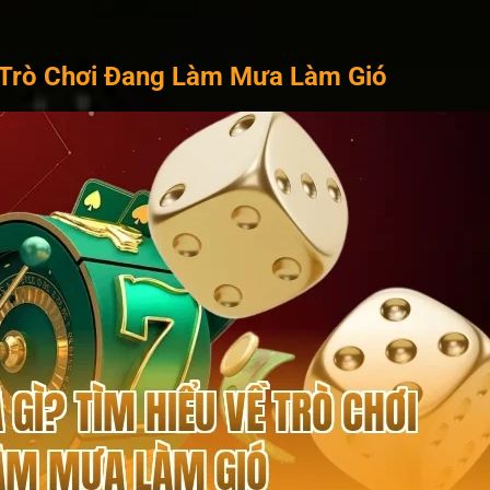
 Trò Chơi Đang Làm Mưa Làm Gió