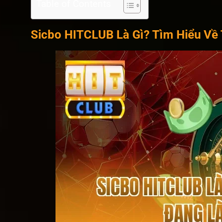
Table of Contents
Sicbo HITCLUB Là Gì? Tìm Hiểu Về