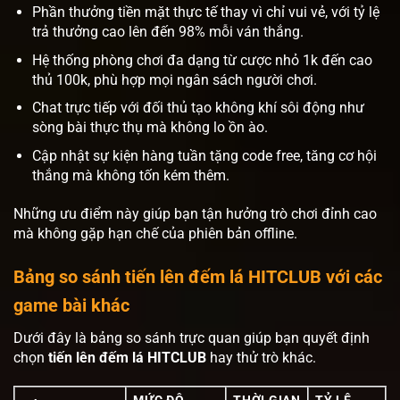
Phần thưởng tiền mặt thực tế thay vì chỉ vui vẻ, với tỷ lệ
trả thưởng cao lên đến 98% mỗi ván thắng.
Hệ thống phòng chơi đa dạng từ cược nhỏ 1k đến cao
thủ 100k, phù hợp mọi ngân sách người chơi.
Chat trực tiếp với đối thủ tạo không khí sôi động như
sòng bài thực thụ mà không lo ồn ào.
Cập nhật sự kiện hàng tuần tặng code free, tăng cơ hội
thắng mà không tốn kém thêm.
Những ưu điểm này giúp bạn tận hưởng trò chơi đỉnh cao
mà không gặp hạn chế của phiên bản offline.
Bảng so sánh tiến lên đếm lá HITCLUB với các
game bài khác
Dưới đây là bảng so sánh trực quan giúp bạn quyết định
chọn
tiến lên đếm lá HITCLUB
hay thử trò khác.