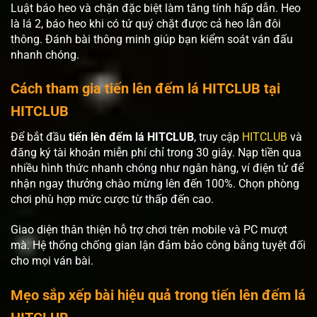
Luật báo heo và chặn đặc biệt làm tăng tính hấp dẫn. Heo
là lá 2, báo heo khi có tứ quý chặt được cả heo lẫn đôi
thông. Đánh bài thông minh giúp bạn kiểm soát ván đấu
nhanh chóng.
Cách tham gia tiến lên đếm lá HITCLUB tại
HITCLUB
Để bắt đầu
tiến lên đếm lá HITCLUB
, truy cập
HITCLUB
và
đăng ký tài khoản miễn phí chỉ trong 30 giây. Nạp tiền qua
nhiều hình thức nhanh chóng như ngân hàng, ví điện tử để
nhận ngay thưởng chào mừng lên đến 100%. Chọn phòng
chơi phù hợp mức cược từ thấp đến cao.
Giao diện thân thiện hỗ trợ chơi trên mobile và PC mượt
mà. Hệ thống chống gian lận đảm bảo công bằng tuyệt đối
cho mọi ván bài.
Mẹo sắp xếp bài hiệu quả trong tiến lên đếm lá