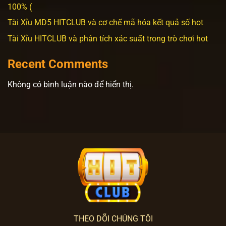
100% (
Tài Xỉu MD5 HITCLUB và cơ chế mã hóa kết quả số hot
Tài Xỉu HITCLUB và phân tích xác suất trong trò chơi hot
Recent Comments
Không có bình luận nào để hiển thị.
THEO DÕI CHÚNG TÔI