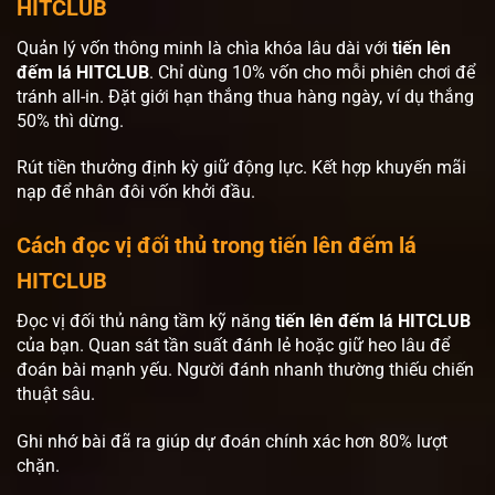
HITCLUB
Quản lý vốn thông minh là chìa khóa lâu dài với
tiến lên
đếm lá HITCLUB
. Chỉ dùng 10% vốn cho mỗi phiên chơi để
tránh all-in. Đặt giới hạn thắng thua hàng ngày, ví dụ thắng
50% thì dừng.
Rút tiền thưởng định kỳ giữ động lực. Kết hợp khuyến mãi
nạp để nhân đôi vốn khởi đầu.
Cách đọc vị đối thủ trong tiến lên đếm lá
HITCLUB
Đọc vị đối thủ nâng tầm kỹ năng
tiến lên đếm lá HITCLUB
của bạn. Quan sát tần suất đánh lẻ hoặc giữ heo lâu để
đoán bài mạnh yếu. Người đánh nhanh thường thiếu chiến
thuật sâu.
Ghi nhớ bài đã ra giúp dự đoán chính xác hơn 80% lượt
chặn.