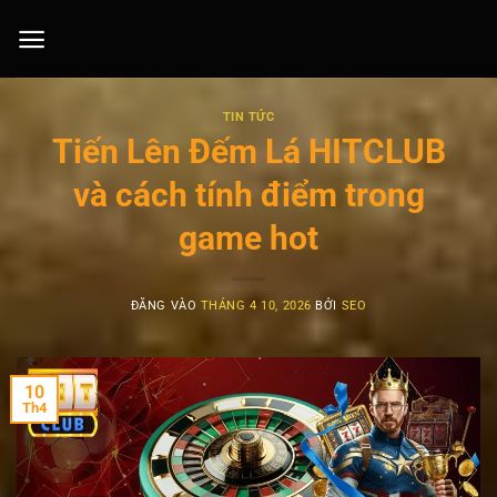
Bỏ
qua
nội
dung
TIN TỨC
Tiến Lên Đếm Lá HITCLUB
và cách tính điểm trong
game hot
ĐĂNG VÀO
THÁNG 4 10, 2026
BỞI
SEO
10
Th4