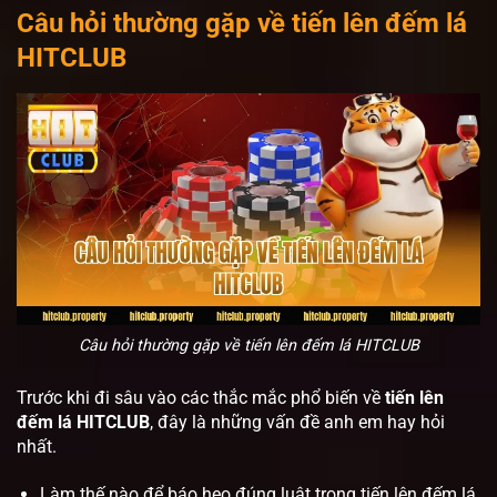
Câu hỏi thường gặp về tiến lên đếm lá
HITCLUB
Câu hỏi thường gặp về tiến lên đếm lá HITCLUB
Trước khi đi sâu vào các thắc mắc phổ biến về
tiến lên
đếm lá HITCLUB
, đây là những vấn đề anh em hay hỏi
nhất.
Làm thế nào để báo heo đúng luật trong tiến lên đếm lá