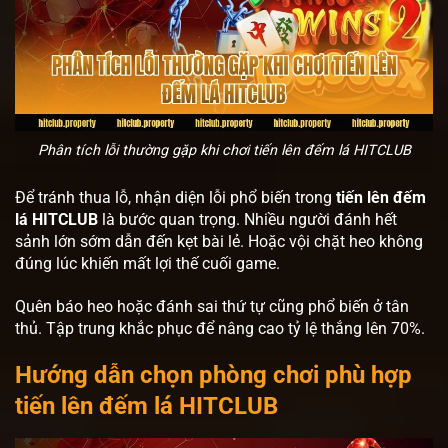
Phân tích lỗi thường gặp khi chơi tiến lên đếm lá HITCLUB
Để tránh thua lỗ, nhận diện lỗi phổ biến trong
tiến lên đếm
lá HITCLUB
là bước quan trọng. Nhiều người đánh hết
sảnh lớn sớm dẫn đến kẹt bài lẻ. Hoặc vội chặt heo không
đúng lúc khiến mất lợi thế cuối game.
Quên báo heo hoặc đánh sai thứ tự cũng phổ biến ở tân
thủ. Tập trung khắc phục để nâng cao tỷ lệ thắng lên 70%.
Hướng dẫn chọn phòng chơi phù hợp
tiến lên đếm lá HITCLUB