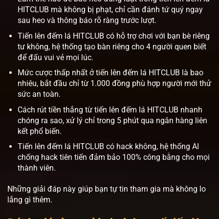
HITCLUB mà không bị phạt, chỉ cần đánh tứ quý ngay
sau heo và thông báo rõ ràng trước lượt.
Tiến lên đếm lá HITCLUB có hỗ trợ chơi với bạn bè riêng
tư không, hệ thống tạo bàn riêng cho 4 người quen biết
để đấu vui vẻ mọi lúc.
Mức cược thấp nhất ở tiến lên đếm lá HITCLUB là bao
nhiêu, bắt đầu chỉ từ 1.000 đồng phù hợp người mới thử
sức an toàn.
Cách rút tiền thắng từ tiến lên đếm lá HITCLUB nhanh
chóng ra sao, xử lý chỉ trong 5 phút qua ngân hàng liên
kết phổ biến.
Tiến lên đếm lá HITCLUB có hack không, hệ thống AI
chống hack tiên tiến đảm bảo 100% công bằng cho mọi
thành viên.
Những giải đáp này giúp bạn tự tin tham gia mà không lo
lắng gì thêm.